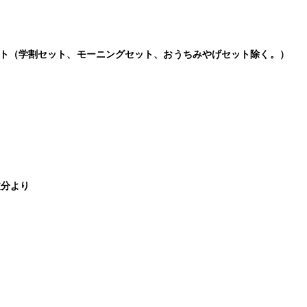
ト（学割セット、モーニングセット、おうちみやげセット除く。）
文分より
© 運営 : 株式会社 生産者直売のれん会